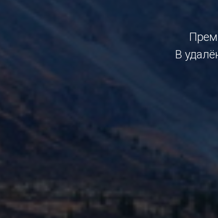
Прем
В удалё