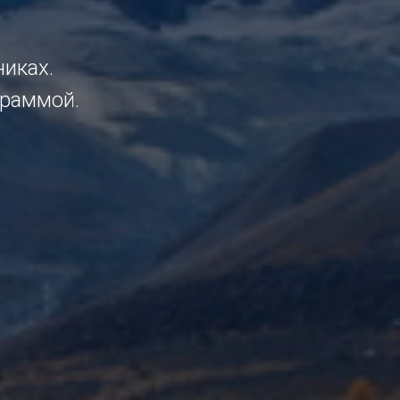
иках.
граммой.