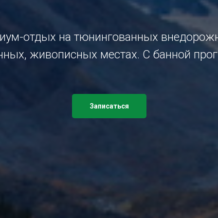
иум-отдых на тюнингованных внедорожн
нных, живописных местах. С банной про
Записаться